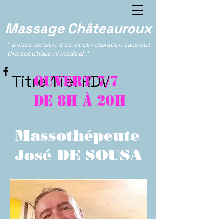
Massage Châteauroux
" à visée de bien-être et de relaxation sans but
thérapeutique ni médical. "
Titre 1Tel RDV
Ouvert 7/7
De 8h à 20h
Massothépeute
José DE SOUSA