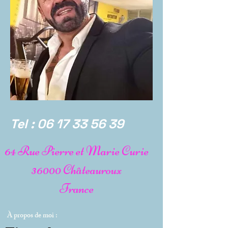
Tel :
06 17 33 56 39
64 Rue Pierre et Marie Curie
36000 Châteauroux
France
À propos de moi :