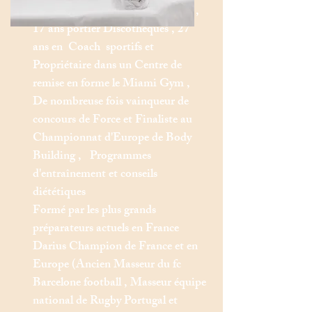
Ancien Commando Parachutiste ,
17 ans portier Discothèques , 27
ans en Coach sportifs et
Propriétaire dans un Centre de
remise en forme le Miami Gym ,
De nombreuse fois vainqueur de
concours de Force et Finaliste au
Championnat d'Europe de Body
Building ,
Programmes
d'entraînement et conseils
diététiques
Formé par les plus grands
préparateurs actuels en France
Darius Champion de France et en
Europe (Ancien Masseur du fc
Barcelone football , Masseur équipe
national de Rugby Portugal et